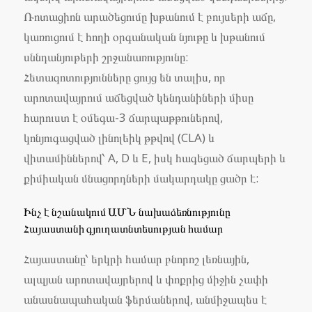
Ռոտացիոն արածեցումը խթանում է բույսերի աճը,
կառուցում է հողի օրգանական նյութը և խթանում
սննդանյութերի շրջանառությունը:
Հետազոտությունները ցույց են տալիս, որ
արոտավայրում աճեցված կենդանիների միսը
հարուստ է օմեգա-3 ճարպաթթուներով,
կոնյուգացված լինոլեիկ թթվով (CLA) և
վիտամիններով՝ A, D և E, իսկ հագեցած ճարպերի և
քիմիական մնացորդների մակարդակը ցածր է:
Ինչ է նշանակում ԱՄՆ նախաձեռնությունը
Հայաստանի գյուղատնտեսության համար
Հայաստանը՝ երկրի համար բնորոշ լեռնային,
ալպյան արոտավայրերով և փոքրից միջին չափի
անասնապահական ֆերմաներով, անմիջապես է