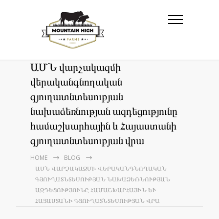
ԱՄՆ վարչակազմի
վերականգնողական
գյուղատնտեսության
նախաձեռնության ազդեցությունը
համաշխարհային և Հայաստանի
գյուղատնտեսության վրա
HOME
BLOG
ԱՄՆ ՎԱՐՉԱԿԱԶՄԻ ՎԵՐԱԿԱՆԳՆՈՂԱԿԱՆ
ԳՅՈՒՂԱՏՆՏԵՍՈՒԹՅԱՆ ՆԱԽԱՁԵՌՆՈՒԹՅԱՆ
ԱԶԴԵՑՈՒԹՅՈՒՆԸ ՀԱՄԱՇԽԱՐՀԱՅԻՆ ԵՒ Հ
ԱՅԱՍՏԱՆԻ ԳՅՈՒՂԱՏՆՏԵՍՈՒԹՅԱՆ ՎՐԱ