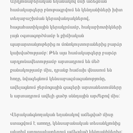
Արդյունաբերական եղանակով մսի աճեցման
համակարգերը բնութագրվում են կենդանիների խիտ
տեղաբաշխման կերավանդակներով,
հացահատիկային կերակրմամբ, հակաբիոտիկների
լայն օգտագործմամբ և քիմիական
պարարտանյութերից ու մոնոկուլտուրաներից բարձր
կախվածությամբ: Թեև այս համակարգերը բարձր
արդյունավետությամբ արտադրում են մեծ
քանակությամբ միս, դրանք հաճախ վնասում են
հողը, նվազեցնում կենսաբազմազանությունը,
ավելացնում ջերմոցային գազերի արտանետումները
և արտադրում ավելի ցածր սննդային արժեքով միս:
Վերականգնողական եղանակով աճեցված միսը
ստացվում է առողջ, կենսաբանական տեսանկյունից
ակտիվ արոտավայրերում աճեցված կենդանիներից: