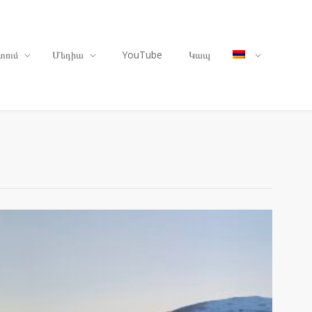
տում
Մեդիա
YouTube
Կապ