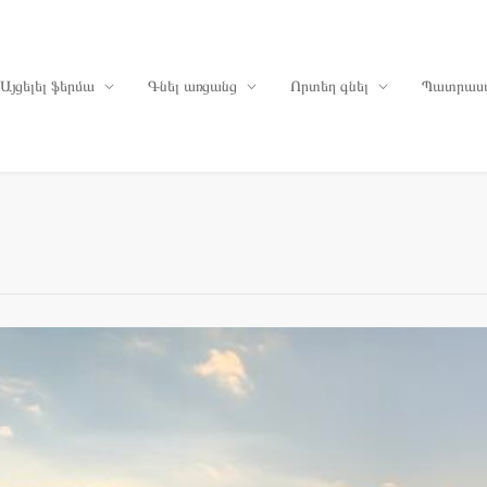
Այցելել ֆերմա
Գնել առցանց
Որտեղ գնել
Պատրաս