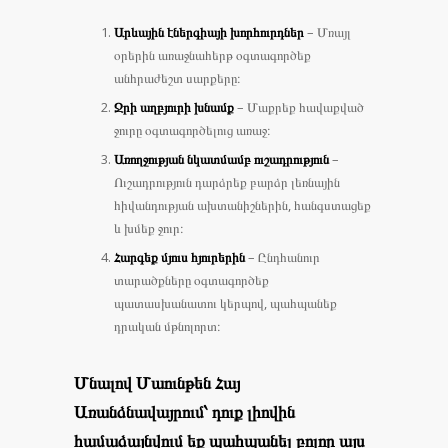
Արևային էներգիայի խորհուրդներ
– Մռայլ
օրերին առաջնահերթ օգտագործեք
անհրաժեշտ սարքերը։
Ջրի աղբյուրի խնամք
– Մաքրեք հավաքված
ջուրը օգտագործելուց առաջ։
Առողջության նկատմամբ ուշադրություն
–
Ուշադրություն դարձրեք բարձր լեռնային
հիվանդության ախտանիշներին, հանգստացեք
և խմեք ջուր։
Հարգեք մյուս հյուրերին
– Ընդհանուր
տարածքները օգտագործեք
պատասխանատու կերպով, պահպանեք
դրական մթնոլորտ։
Մնալով Մաունթեն Հայ
Առանձնավայրում՝ դուք լիովին
համաձայնվում եք պահպանել բոլոր այս