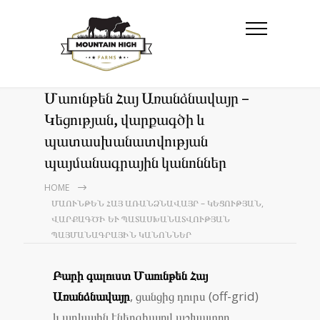
Մաունթեն Հայ Առանձնավայր –
Կեցության, վարքագծի և
պատասխանատվության
պայմանագրային կանոններ
HOME
ՄԱՈՒՆԹԵՆ ՀԱՅ ԱՌԱՆՁՆԱՎԱՅՐ – ԿԵՑՈՒԹՅԱՆ,
ՎԱՐՔԱԳԾԻ ԵՒ ՊԱՏԱՍԽԱՆԱՏՎՈՒԹՅԱՆ Պ
ԱՅՄԱՆԱԳՐԱՅԻՆ ԿԱՆՈՆՆԵՐ
Բարի գալուստ Մաունթեն Հայ
Առանձնավայր
, ցանցից դուրս (off-grid)
և արևային էներգիայով աշխատող