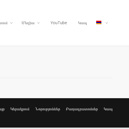
տում
Մեդիա
YouTube
Կապ
այր
Կերակրում
Նորություններ
Բաղադրատոմսեր
Կապ