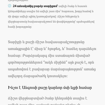
24 ամսականից բարձր տարիքում՝
ավելի ծանր և հասուն
կենդանիները տալիս են ավելի շատ միս՝ հարուստ, խորը համով և
մի փոքր ավելի պինդ կառուցվածքով։ Ճիշտ հնեցումը և
վերջնաբտումը հավասարակշռում են փափկությունը՝ պահպանելով
համի խորությունը։
Տարիքի և քաշի ճիշտ հավասարակշռությունը
առանցքային է՝ միսը և՛ հյութեղ, և՛ համեղ դարձնելու
համար։ Բարձրակարգ միս ստանալուն միտված
գործողություններում “ոսկե միջինն” այն քաշն է, որն
ապահովում է բավարար մարմարայնություն՝ առանց
ավելորդ ճարպածածկ կուտակելու։
Ինչու է Անգուսի քաշը կարևոր մսի ելքի համար
Ճիշտ վերջնաբտված ծանր կենդանին տալիս է
ավելի շատ միս, սակայն քանակը դեռևս չի