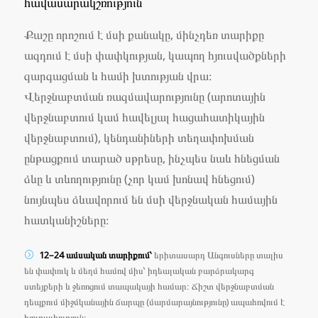
հավասարակշռություն
Քաշը որոշում է մսի քանակը, մինչդեռ տարիքը
ազդում է մսի փափկության, կապող հյուսվածքների
զարգացման և համի խտության վրա։
Վերջնաբտման ռազմավարությունը (արոտային
վերջնաբտում կամ հավելյալ հացահատիկային
վերջնաբտում), կենդանիների տեղափոխման
ընթացքում տարած սթրեսը, ինչպես նաև հնեցման
ձևը և տևողությունը (չոր կամ խոնավ հնեցում)
նույնպես ձևավորում են մսի վերջնական համային
հատկանիշները։
12–24 ամսական տարիքում՝
երիտասարդ Անգուսները տալիս
են փափուկ և մեղմ համով միս՝ իդեալական բարձրակարգ
ստեյքերի և ջեռոցում տապակայի համար։ Ճիշտ վերջնաբտման
դեպքում միջմկանային ճարպը (մարմարայնությունը) ապահովում է
հյութալիություն։