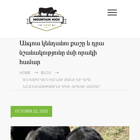
Անգուս կենդանու քաշը և դրա
նշանակությունը մսի որակի
համար
HOME
BLOG
ԱՆԳՈՒՍ ԿԵՆԴԱՆՈՒ ՔԱՇԸ ԵՒ ԴՐԱ Ն
ՇԱՆԱԿՈՒԹՅՈՒՆԸ ՄՍԻ ՈՐԱԿԻ ՀԱՄԱՐ
OCTOBER 22, 2025