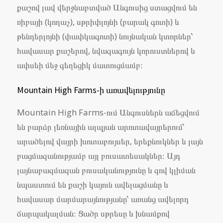
քաշով լավ վերջնաբտված Անգուսից ստացվում են
ռիբայի (կողաչ), սթրիփլոյնի (բարակ գոտի) և
թենդերլոյնի (փափկագոտի) նույնական կտորներ՝
հավասար քաշերով, նվազագույն կորուստներով և
ափսեի մեջ գեղեցիկ մատուցմամբ։
Mountain High Farms-ի առավելությունը
Mountain High Farms-ում Անգուսներն աճեցվում
են բարձր լեռնային ալպյան արոտավայրերում՝
արածելով վայրի խոտաբույսեր, երեքնուկներ և լայն
բացմազանությամբ այլ բուսատեսակներ։ Այդ
լայնաբազմազան բուսականությունը և զով կլիման
նպաստում են քաշի կայուն ավելացմանը և
հավասար մարմարայնությանը՝ առանց ավելորդ
ճարպակալման։ Ցածր սթրեսը և խնամքով