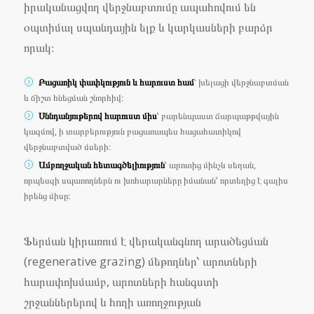
իրականացվող վերջնաբտումը ապահովում են
օպտիմալ սպանդային ելք և կարկասների բարձր
որակ։
Բացառիկ փափկություն և հարուստ համ
՝ խելացի վերջնաբտման
և ճիշտ հնեցման շնորհիվ։
Սննդանյութերով հարուստ միս
՝ բարենպաստ ճարպաթթվային
կազմով, ի տարբերություն բացառապես հացահատիկով
վերջնաբտված մսերի։
Ամբողջական հետագծելիություն
՝ արոտից մինչև սեղան,
որպեսզի սպառողներն ու խոհարարները իմանան՝ որտեղից է գալիս
իրենց միսը։
Ֆերման կիրառում է վերականգնող արածեցման
(regenerative grazing) մեթոդներ՝ արոտների
հարափոխմամբ, արոտների հանգստի
շրջաններերով և հողի առողջության